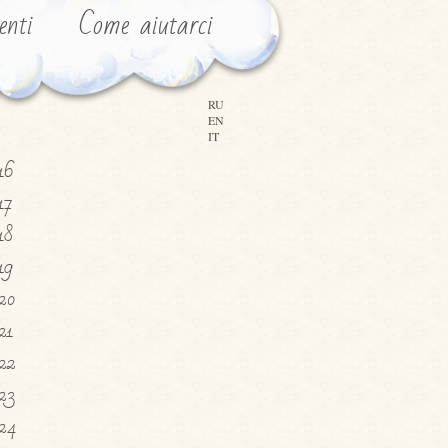
enti
Come aiutarci
RU
EN
IT
16
17
18
19
20
21
22
23
24