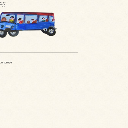
25
 со двора